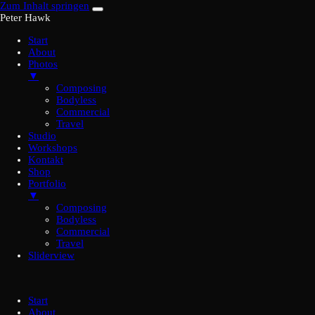
Zum Inhalt springen
Peter Hawk
Start
About
Photos
▼
Composing
Bodyless
Commercial
Travel
Studio
Workshops
Kontakt
Shop
Portfolio
▼
Composing
Bodyless
Commercial
Travel
Sliderview
Start
About