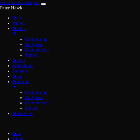
Zum Inhalt springen
Peter Hawk
Start
About
Photos
▼
Composing
Bodyless
Commercial
Travel
Studio
Workshops
Kontakt
Shop
Portfolio
▼
Composing
Bodyless
Commercial
Travel
Sliderview
Start
About