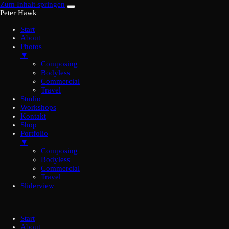
Zum Inhalt springen
Peter Hawk
Start
About
Photos
▼
Composing
Bodyless
Commercial
Travel
Studio
Workshops
Kontakt
Shop
Portfolio
▼
Composing
Bodyless
Commercial
Travel
Sliderview
Start
About