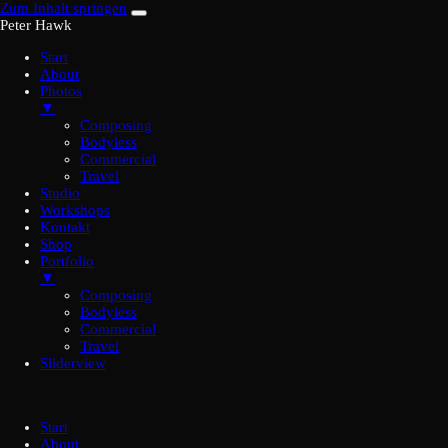
Zum Inhalt springen
Peter Hawk
Start
About
Photos
▼
Composing
Bodyless
Commercial
Travel
Studio
Workshops
Kontakt
Shop
Portfolio
▼
Composing
Bodyless
Commercial
Travel
Sliderview
Start
About