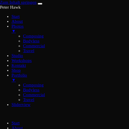
Zum Inhalt springen
Peter Hawk
Start
About
Photos
▼
Composing
Bodyless
Commercial
Travel
Studio
Workshops
Kontakt
Shop
Portfolio
▼
Composing
Bodyless
Commercial
Travel
Sliderview
Start
About