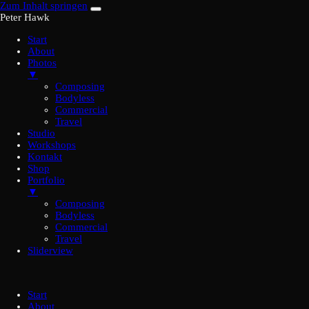
Zum Inhalt springen
Peter Hawk
Start
About
Photos
▼
Composing
Bodyless
Commercial
Travel
Studio
Workshops
Kontakt
Shop
Portfolio
▼
Composing
Bodyless
Commercial
Travel
Sliderview
Start
About