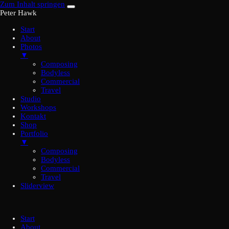
Zum Inhalt springen
Peter Hawk
Start
About
Photos
▼
Composing
Bodyless
Commercial
Travel
Studio
Workshops
Kontakt
Shop
Portfolio
▼
Composing
Bodyless
Commercial
Travel
Sliderview
Start
About