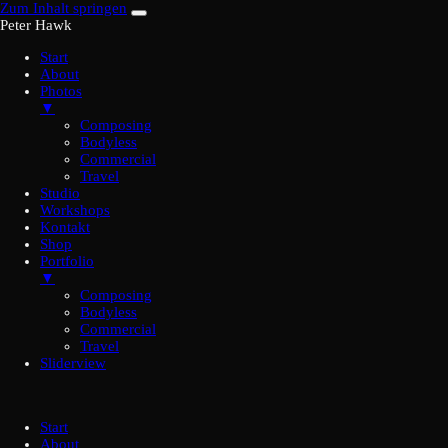
Zum Inhalt springen
Peter Hawk
Start
About
Photos
▼
Composing
Bodyless
Commercial
Travel
Studio
Workshops
Kontakt
Shop
Portfolio
▼
Composing
Bodyless
Commercial
Travel
Sliderview
Start
About