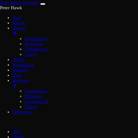
Zum Inhalt springen
Peter Hawk
Start
About
Photos
▼
Composing
Bodyless
Commercial
Travel
Studio
Workshops
Kontakt
Shop
Portfolio
▼
Composing
Bodyless
Commercial
Travel
Sliderview
Start
About