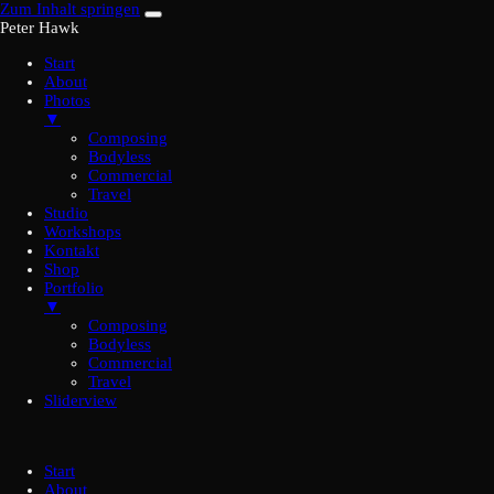
Zum Inhalt springen
Peter Hawk
Start
About
Photos
▼
Composing
Bodyless
Commercial
Travel
Studio
Workshops
Kontakt
Shop
Portfolio
▼
Composing
Bodyless
Commercial
Travel
Sliderview
Start
About