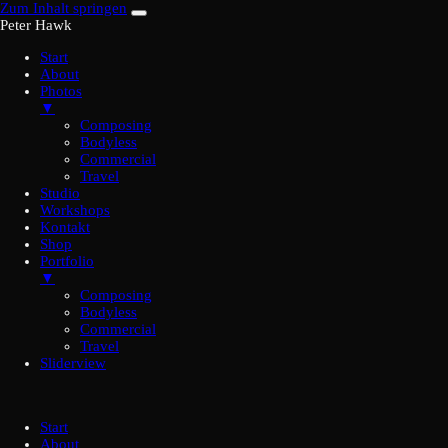
Zum Inhalt springen
Peter Hawk
Start
About
Photos
▼
Composing
Bodyless
Commercial
Travel
Studio
Workshops
Kontakt
Shop
Portfolio
▼
Composing
Bodyless
Commercial
Travel
Sliderview
Start
About