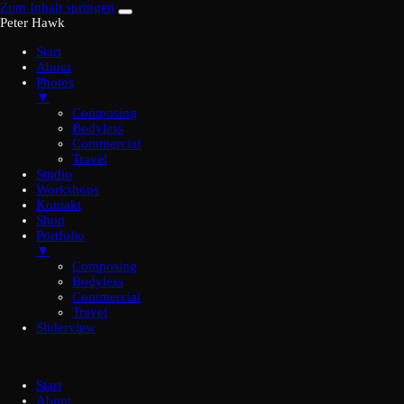
Zum Inhalt springen
Peter Hawk
Start
About
Photos
▼
Composing
Bodyless
Commercial
Travel
Studio
Workshops
Kontakt
Shop
Portfolio
▼
Composing
Bodyless
Commercial
Travel
Sliderview
Start
About