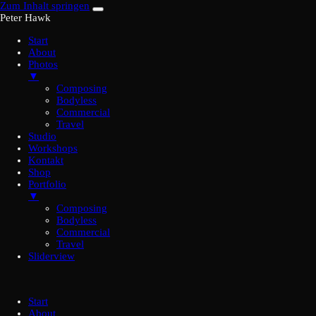
Zum Inhalt springen
Peter Hawk
Start
About
Photos
▼
Composing
Bodyless
Commercial
Travel
Studio
Workshops
Kontakt
Shop
Portfolio
▼
Composing
Bodyless
Commercial
Travel
Sliderview
Start
About