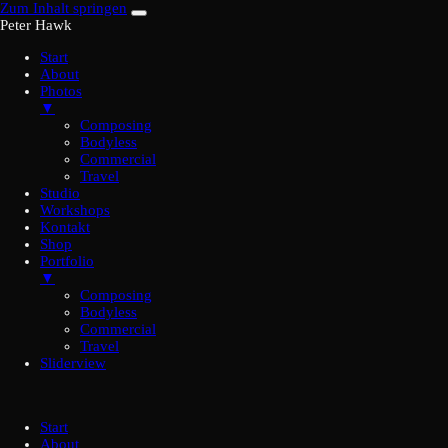
Zum Inhalt springen
Peter Hawk
Start
About
Photos
▼
Composing
Bodyless
Commercial
Travel
Studio
Workshops
Kontakt
Shop
Portfolio
▼
Composing
Bodyless
Commercial
Travel
Sliderview
Start
About