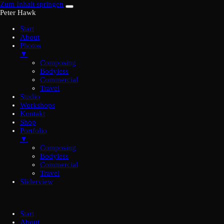
Zum Inhalt springen
Peter Hawk
Start
About
Photos
▼
Composing
Bodyless
Commercial
Travel
Studio
Workshops
Kontakt
Shop
Portfolio
▼
Composing
Bodyless
Commercial
Travel
Sliderview
Start
About