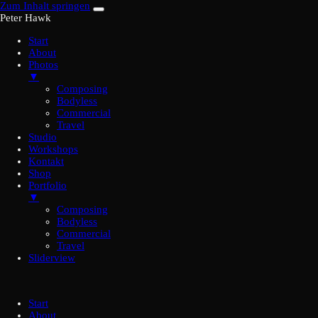
Zum Inhalt springen
Peter Hawk
Start
About
Photos
▼
Composing
Bodyless
Commercial
Travel
Studio
Workshops
Kontakt
Shop
Portfolio
▼
Composing
Bodyless
Commercial
Travel
Sliderview
Start
About