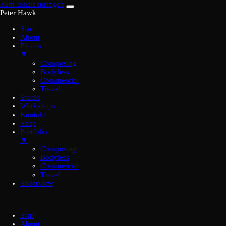
Zum Inhalt springen
Peter Hawk
Start
About
Photos
▼
Composing
Bodyless
Commercial
Travel
Studio
Workshops
Kontakt
Shop
Portfolio
▼
Composing
Bodyless
Commercial
Travel
Sliderview
Start
About