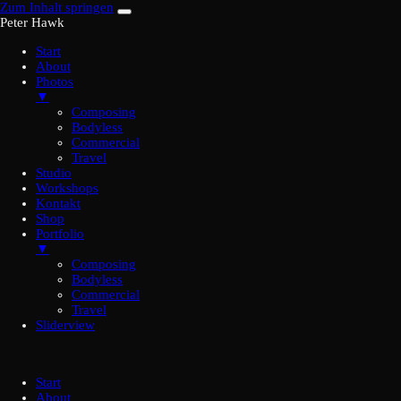
Zum Inhalt springen
Peter Hawk
Start
About
Photos
▼
Composing
Bodyless
Commercial
Travel
Studio
Workshops
Kontakt
Shop
Portfolio
▼
Composing
Bodyless
Commercial
Travel
Sliderview
Start
About